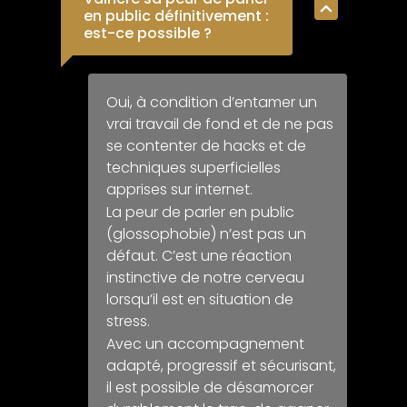
en public définitivement :
est-ce possible ?
Oui, à condition d’entamer un
vrai travail de fond et de ne pas
se contenter de hacks et de
techniques superficielles
apprises sur internet.
La peur de parler en public
(glossophobie) n’est pas un
défaut. C’est une réaction
instinctive de notre cerveau
lorsqu’il est en situation de
stress.
Avec un accompagnement
adapté, progressif et sécurisant,
il est possible de désamorcer