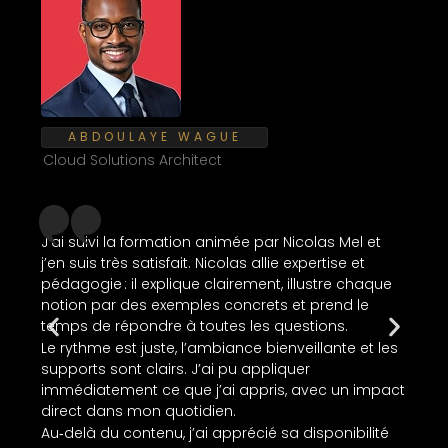
ABDOULAYE WAGUE
IT
Cloud Solutions Architect
J’a
J’ai suivi la formation animée par Nicolas Mel et
et
j’en suis très satisfait. Nicolas allie expertise et
pédagogie : il explique clairement, illustre chaque
Son
notion par des exemples concrets et prend le
pr
temps de répondre à toutes les questions.
hu
Le rythme est juste, l’ambiance bienveillante et les
d’a
supports sont clairs. J’ai pu appliquer
Un
immédiatement ce que j’ai appris, avec un impact
direct dans mon quotidien.
Au‑delà du contenu, j’ai apprécié sa disponibilité