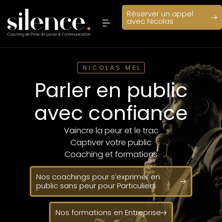
Réserver un appel
avec Nicolas
Les Leçons d’éloquence
NICOLAS MEL
Parler en public
avec confiance
Vaincre la peur et le trac
Captiver votre public
Coaching et formations
Nos coachings pour s’exprimer en
public sans peur pour Particuliers
Nos formations en Entreprise