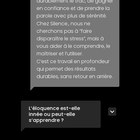
durablement le trac, de gagner
en confiance et de prendre la
parole avec plus de sérénité.
Chez Silence., nous ne
cherchons pas à “faire
disparaître le stress”, mais à
vous aider à le comprendre, le
maîtriser et l’utiliser.
C’est ce travail en profondeur
qui permet des résultats
durables, sans retour en arrière.
L’éloquence est-elle
innée ou peut-elle
s’apprendre ?